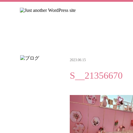
2023.06.15
S__21356670