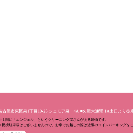
名古屋市東区泉1丁目10-25 シェモア泉 4A
■久屋大通駅 1A出口より徒
※１階に「エンジェル」というクリーニング屋さんがある建物です。
※提携駐車場はございませんので、お車でお越しの際は近隣のコインパーキングを