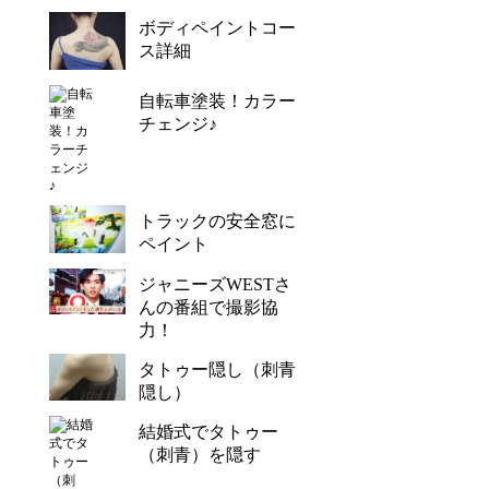
ボディペイントコー
ス詳細
自転車塗装！カラー
チェンジ♪
トラックの安全窓に
ペイント
ジャニーズWESTさ
んの番組で撮影協
力！
タトゥー隠し（刺青
隠し）
結婚式でタトゥー
（刺青）を隠す