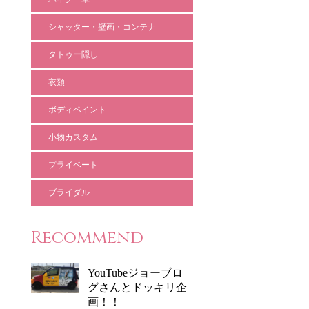
シャッター・壁画・コンテナ
タトゥー隠し
衣類
ボディペイント
小物カスタム
プライベート
ブライダル
Recommend
YouTubeジョーブロ
グさんとドッキリ企
画！！