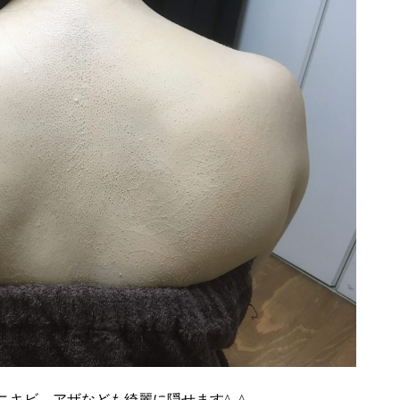
ニキビ、アザなども綺麗に隠せます^_^