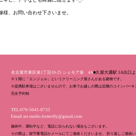
嫁様、お問い合わせ下さいませ。
名古屋市東区泉1丁目10-25 シェモア泉 4A
■久屋大通駅 1A出口
※１階に「エンジェル」というクリーニング屋さんがある建物です。
※提携駐車場はございませんので、お車でお越しの際は近隣のコインパーキ
完全予約制
TEL:070-5641-8733
Email
art.studio.butterfly@gmail.com
施術中、運転中など、電話に出られない場合もございます。
その際は、留守番電話かメールにてご連絡くださいませ。 折り返しご連絡