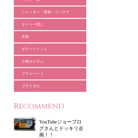
シャッター・壁画・コンテナ
タトゥー隠し
衣類
ボディペイント
小物カスタム
プライベート
ブライダル
Recommend
YouTubeジョーブロ
グさんとドッキリ企
画！！