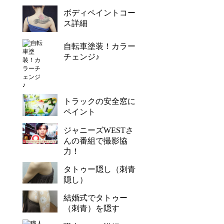
ボディペイントコー
ス詳細
自転車塗装！カラー
チェンジ♪
トラックの安全窓に
ペイント
ジャニーズWESTさ
んの番組で撮影協
力！
タトゥー隠し（刺青
隠し）
結婚式でタトゥー
（刺青）を隠す