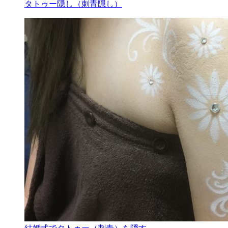
タトゥー隠し（刺青隠し）