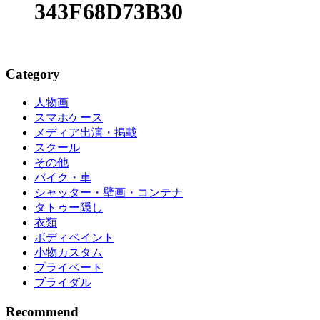
343F68D73B30
Category
人物画
スマホケース
メディア出演・掲載
スクール
その他
バイク・車
シャッター・壁画・コンテナ
タトゥー隠し
衣類
ボディペイント
小物カスタム
プライベート
ブライダル
Recommend