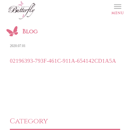
Blog
2020.07.01
02196393-793F-461C-911A-654142CD1A5A
Category