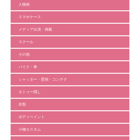
人物画
スマホケース
メディア出演・掲載
スクール
その他
バイク・車
シャッター・壁画・コンテナ
タトゥー隠し
衣類
ボディペイント
小物カスタム