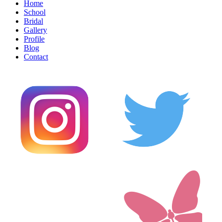
Home
School
Bridal
Gallery
Profile
Blog
Contact