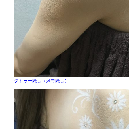
タトゥー隠し（刺青隠し）