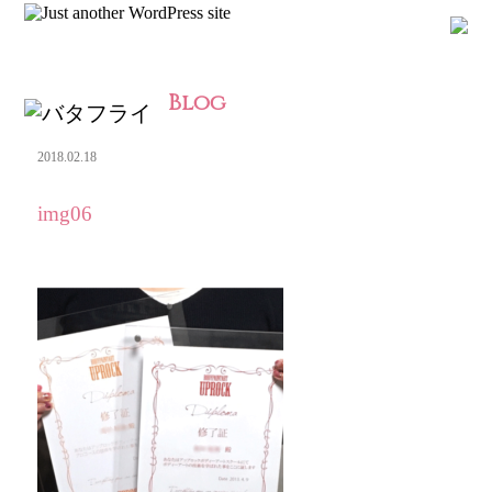
Blog
2018.02.18
img06