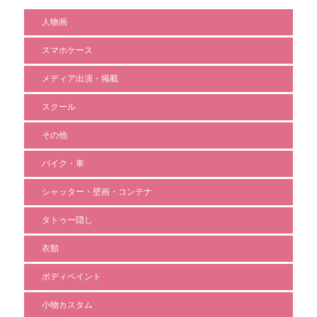
人物画
スマホケース
メディア出演・掲載
スクール
その他
バイク・車
シャッター・壁画・コンテナ
タトゥー隠し
衣類
ボディペイント
小物カスタム