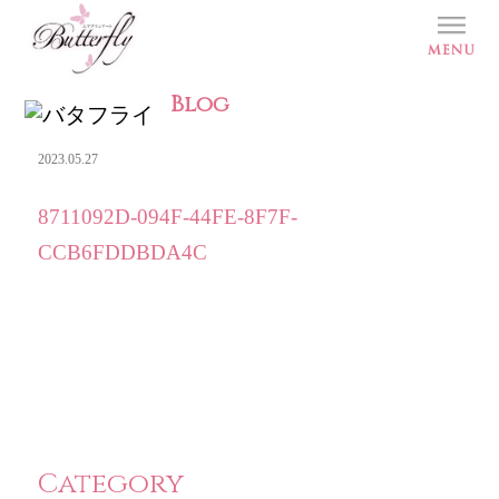
Blog
2023.05.27
8711092D-094F-44FE-8F7F-
CCB6FDDBDA4C
Category