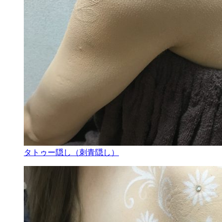
タトゥー隠し（刺青隠し）