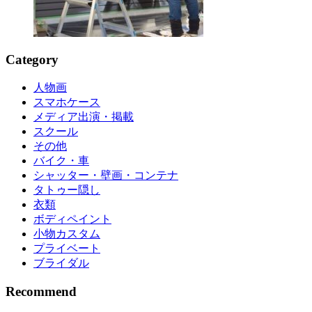
Category
人物画
スマホケース
メディア出演・掲載
スクール
その他
バイク・車
シャッター・壁画・コンテナ
タトゥー隠し
衣類
ボディペイント
小物カスタム
プライベート
ブライダル
Recommend