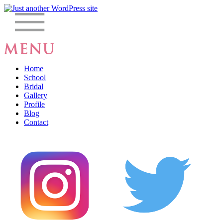
Home
School
Bridal
Gallery
Profile
Blog
Contact