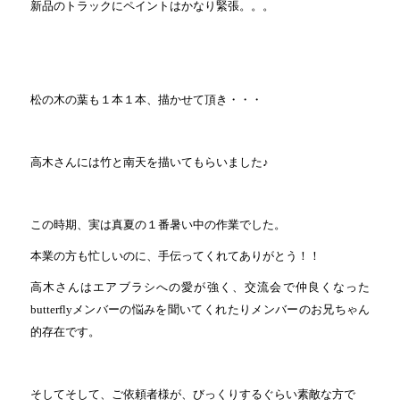
新品のトラックにペイントはかなり緊張。。。
松の木の葉も１本１本、描かせて頂き・・・
高木さんには竹と南天を描いてもらいました♪
この時期、実は真夏の１番暑い中の作業でした。
本業の方も忙しいのに、手伝ってくれてありがとう！！
高木さんはエアブラシへの愛が強く、交流会で仲良くなった
butterflyメンバーの悩みを聞いてくれたりメンバーのお兄ちゃん
的存在です。
そしてそして、ご依頼者様が、びっくりするぐらい素敵な方で