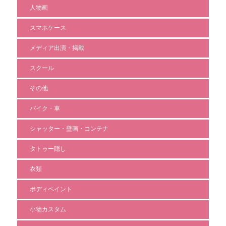
人物画
スマホケース
メディア出演・掲載
スクール
その他
バイク・車
シャッター・壁画・コンテナ
タトゥー隠し
衣類
ボディペイント
小物カスタム