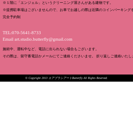
※１階に「エンジェル」というクリーニング屋さんがある建物です。
※提携駐車場はございませんので、お車でお越しの際は近隣のコインパーキング
完全予約制
TEL:070-5641-8733
Email
art.studio.butterfly@gmail.com
施術中、運転中など、電話に出られない場合もございます。
その際は、留守番電話かメールにてご連絡くださいませ。 折り返しご連絡いたし
© Copyright 2013 エアブラシアートButterfly All Rights Reserved.