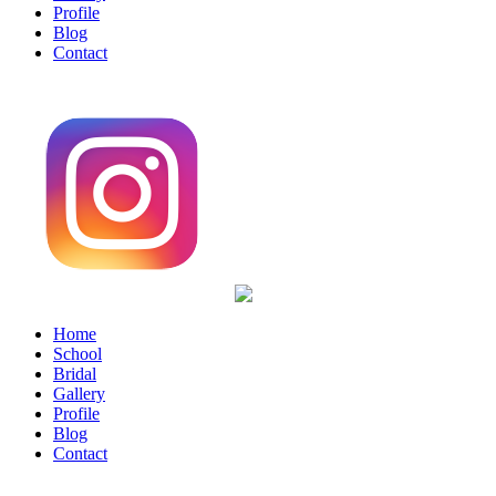
Profile
Blog
Contact
Home
School
Bridal
Gallery
Profile
Blog
Contact