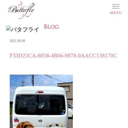
Blog
2021.09.08
F33D23CA-8058-4B06-9878-0AACC138170C