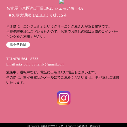
名古屋市東区泉1丁目10-25 シェモア泉 4A
■久屋大通駅 1A出口より徒歩5分
※１階に「エンジェル」というクリーニング屋さんがある建物です。
※提携駐車場はございませんので、お車でお越しの際は近隣のコインパー
キングをご利用ください。
完全予約制
TEL:070-5641-8733
Email
art.studio.butterfly@gmail.com
施術中、運転中など、電話に出られない場合もございます。
その際は、留守番電話かメールにてご連絡くださいませ。 折り返しご連絡
いたします。
© Copyright 2013 エアブラシアートButterfly All Rights Reserved.