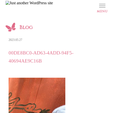
Blog
2023.05.27
00DE8BC0-AD63-4ADD-94F5-
40694AE9C16B